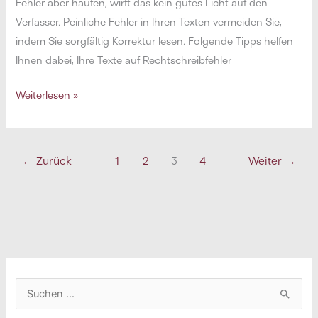
Fehler aber häufen, wirft das kein gutes Licht auf den
Verfasser. Peinliche Fehler in Ihren Texten vermeiden Sie,
indem Sie sorgfältig Korrektur lesen. Folgende Tipps helfen
Ihnen dabei, Ihre Texte auf Rechtschreibfehler
Korrektur
Weiterlesen »
lesen
wie
ein
←
Zurück
1
2
3
4
Weiter
→
Profi:
12
Tipps
für
fehlerfreie
Texte
S
u