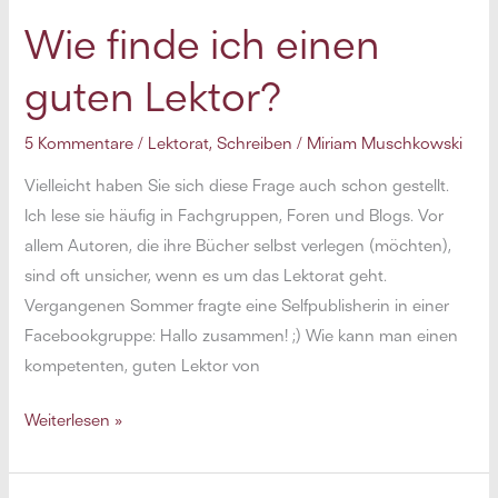
–
Wie finde ich einen
Tipps
guten Lektor?
und
Hinweise
5 Kommentare
/
Lektorat
,
Schreiben
/
Miriam Muschkowski
für
Studenten
Vielleicht haben Sie sich diese Frage auch schon gestellt.
Ich lese sie häufig in Fachgruppen, Foren und Blogs. Vor
allem Autoren, die ihre Bücher selbst verlegen (möchten),
sind oft unsicher, wenn es um das Lektorat geht.
Vergangenen Sommer fragte eine Selfpublisherin in einer
Facebookgruppe: Hallo zusammen! ;) Wie kann man einen
kompetenten, guten Lektor von
Wie
Weiterlesen »
finde
ich