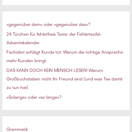
c
h
e
»gegenüber dem« oder »gegenüber des«?
n
24 Türchen für fehlerfreie Texte: der Fehlerteufel-
n
Adventskalender
a
Fachidiot schlägt Kunde tot: Warum die richtige Ansprache
c
mehr Kunden bringt
h
DAS KANN DOCH KEIN MENSCH LESEN! Warum
:
Großbuchstaben nicht Ihr Freund sind (und was Tee damit
zu tun hat)
»Solange« oder »so lange«?
Grammatik