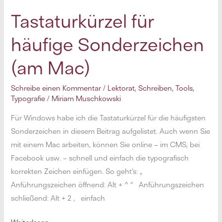
ein
bisschen
Tastaturkürzel für
mehr
häufige Sonderzeichen
sein:
sinnvoll
(am Mac)
abkürzen
Schreibe einen Kommentar
/
Lektorat
,
Schreiben
,
Tools
,
Typografie
/
Miriam Muschkowski
Für Windows habe ich die Tastaturkürzel für die häufigsten
Sonderzeichen in diesem Beitrag aufgelistet. Auch wenn Sie
mit einem Mac arbeiten, können Sie online – im CMS, bei
Facebook usw. – schnell und einfach die typografisch
korrekten Zeichen einfügen. So geht’s: „
Anführungszeichen öffnend: Alt + ^ “ Anführungszeichen
schließend: Alt + 2 ‚ einfach
Tastaturkürzel