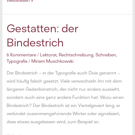
Weiterlesen »
für
häufige
Sonderzeichen
Gestatten: der
(am
Bindestrich
Mac)
6 Kommentare
/
Lektorat
,
Rechtschreibung
,
Schreiben
,
Typografie
/
Miriam Muschkowski
Der Bindestrich – in der Typografie auch Divis genannt –
wird häufig falsch gesetzt. Viele verwechseln ihn mit dem
längeren Gedankenstrich, der nicht nur anders aussieht,
sondern auch eine ganz andere Funktion hat. Wozu einen
Bindestrich? Der Bindestrich ist ein Viertelgeviert lang; er
verbindet zusammengehörende Wörter oder signalisiert,
dass etwas ausgelassen wird, zum Beispiel so: