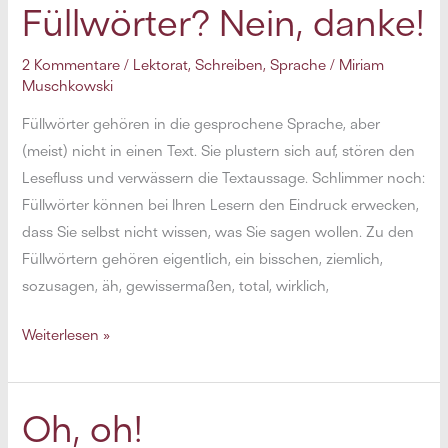
einen
Füllwörter? Nein, danke!
guten
Lektor?
2 Kommentare
/
Lektorat
,
Schreiben
,
Sprache
/
Miriam
Muschkowski
Füllwörter gehören in die gesprochene Sprache, aber
(meist) nicht in einen Text. Sie plustern sich auf, stören den
Lesefluss und verwässern die Textaussage. Schlimmer noch:
Füllwörter können bei Ihren Lesern den Eindruck erwecken,
dass Sie selbst nicht wissen, was Sie sagen wollen. Zu den
Füllwörtern gehören eigentlich, ein bisschen, ziemlich,
sozusagen, äh, gewissermaßen, total, wirklich,
Füllwörter?
Weiterlesen »
Nein,
danke!
Oh, oh!