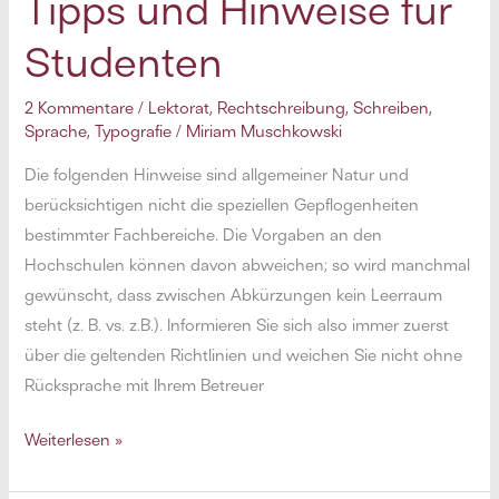
Tipps und Hinweise für
Studenten
2 Kommentare
/
Lektorat
,
Rechtschreibung
,
Schreiben
,
Sprache
,
Typografie
/
Miriam Muschkowski
Die folgenden Hinweise sind allgemeiner Natur und
berücksichtigen nicht die speziellen Gepflogenheiten
bestimmter Fachbereiche. Die Vorgaben an den
Hochschulen können davon abweichen; so wird manchmal
gewünscht, dass zwischen Abkürzungen kein Leerraum
steht (z. B. vs. z.B.). Informieren Sie sich also immer zuerst
über die geltenden Richtlinien und weichen Sie nicht ohne
Rücksprache mit Ihrem Betreuer
Wissenschaftliche
Weiterlesen »
Arbeiten
verfassen