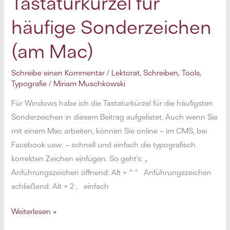
Tastaturkürzel für
Tools
häufige Sonderzeichen
zur
Selbstorganisation
(am Mac)
Schreibe einen Kommentar
/
Lektorat
,
Schreiben
,
Tools
,
Typografie
/
Miriam Muschkowski
Für Windows habe ich die Tastaturkürzel für die häufigsten
Sonderzeichen in diesem Beitrag aufgelistet. Auch wenn Sie
mit einem Mac arbeiten, können Sie online – im CMS, bei
Facebook usw. – schnell und einfach die typografisch
korrekten Zeichen einfügen. So geht’s: „
Anführungszeichen öffnend: Alt + ^ “ Anführungszeichen
schließend: Alt + 2 ‚ einfach
Tastaturkürzel
Weiterlesen »
für