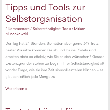
Tipps und Tools zur
in
die
Selbstorganisation
Selbstständigkeit
–
2 Kommentare
/
Selbstständigkeit
,
Tools
/
Miriam
und
Muschkowski
wie
Der Tag hat 24 Stunden, Sie hätten aber gerne 34? Trotz
man
bester Vorsätze kommen Sie ab und zu ins Rödeln und
sie
arbeiten nicht so effektiv, wie Sie es sich wünschen? Gerade
vermeidet
Existenzgründer stehen zu Beginn ihrer Selbstständigkeit oft
vor der Frage, wie sie ihre Zeit sinnvoll einteilen können – es
gibt schließlich jede Menge zu
Produktiver
Weiterlesen »
arbeiten:
Tipps
und