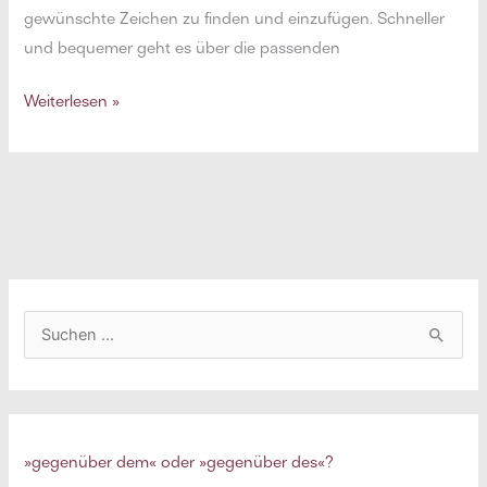
gewünschte Zeichen zu finden und einzufügen. Schneller
und bequemer geht es über die pas­senden
Tastaturkürzel
Weiterlesen »
für
häufige
Sonderzeichen
(unter
Windows)
S
u
c
h
e
»gegenüber dem« oder »gegenüber des«?
n