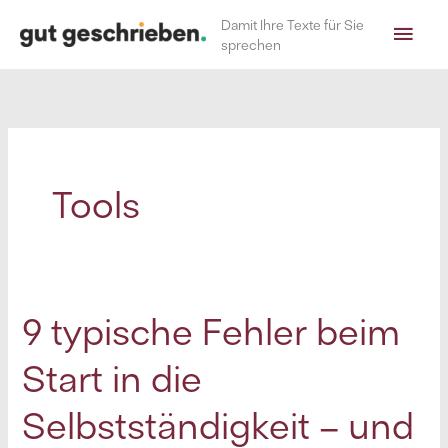
Zum
Hau
Damit Ihre Texte für Sie
Inhalt
sprechen
springen
Tools
9 typische Fehler beim
Start in die
Selbstständigkeit – und