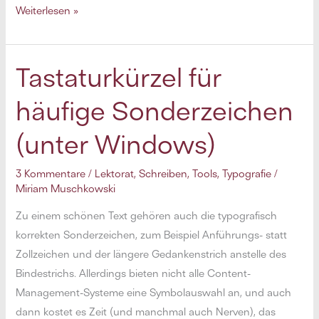
Korrektur
Weiterlesen »
lesen
wie
ein
Tastaturkürzel für
Profi:
häufige Sonderzeichen
12
Tipps
(unter Windows)
für
fehlerfreie
3 Kommentare
/
Lektorat
,
Schreiben
,
Tools
,
Typografie
/
Texte
Miriam Muschkowski
Zu einem schönen Text gehören auch die typografisch
korrekten Sonderzeichen, zum Beispiel Anführungs- statt
Zollzeichen und der längere Gedankenstrich anstelle des
Bindestrichs. Allerdings bieten nicht alle Content-
Management-Systeme eine Symbolauswahl an, und auch
dann kostet es Zeit (und manchmal auch Nerven), das