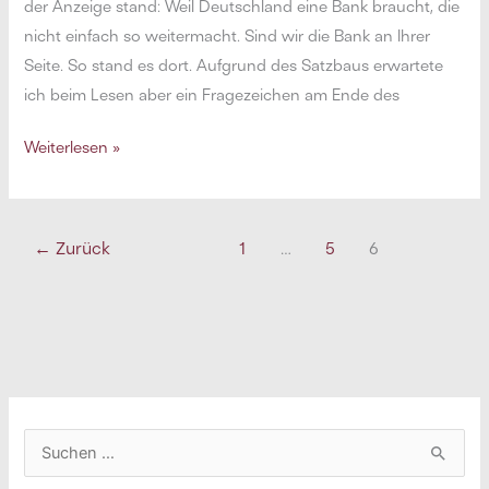
der Anzeige stand: Weil Deutschland eine Bank braucht, die
nicht einfach so weitermacht. Sind wir die Bank an Ihrer
Seite. So stand es dort. Aufgrund des Satzbaus erwartete
ich beim Lesen aber ein Fragezeichen am Ende des
Weil
Weiterlesen »
ich
nicht
jeden
←
Zurück
1
…
5
6
Satz
dreimal
lesen
will.
Ist
das
nicht
S
mein
u