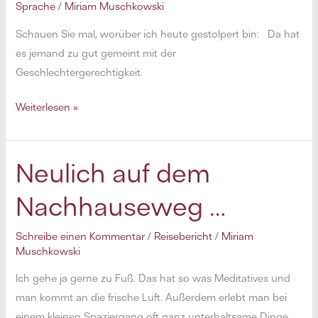
Sprache
/
Miriam Muschkowski
Schauen Sie mal, worüber ich heute gestolpert bin: Da hat
es jemand zu gut gemeint mit der
Geschlechtergerechtigkeit.
Männer
Weiterlesen »
leiten,
Frauen
leiten
Neulich auf dem
mehr
Nachhauseweg …
Schreibe einen Kommentar
/
Reisebericht
/
Miriam
Muschkowski
Ich gehe ja gerne zu Fuß. Das hat so was Meditatives und
man kommt an die frische Luft. Außerdem erlebt man bei
einem kleinen Spaziergang oft ganz unterhaltsame Dinge.