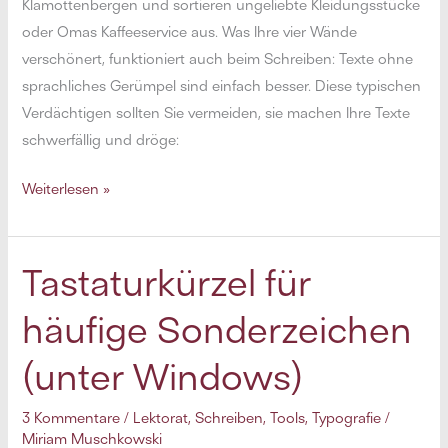
Klamottenbergen und sortieren ungeliebte Kleidungsstücke
oder Omas Kaffeeservice aus. Was Ihre vier Wände
verschönert, funktioniert auch beim Schreiben: Texte ohne
sprachliches Gerümpel sind einfach besser. Diese typischen
Verdächtigen sollten Sie vermeiden, sie machen Ihre Texte
schwerfällig und dröge:
Entrümpeln
Weiterlesen »
Sie
Ihre
Texte
Tastaturkürzel für
häufige Sonderzeichen
(unter Windows)
3 Kommentare
/
Lektorat
,
Schreiben
,
Tools
,
Typografie
/
Miriam Muschkowski