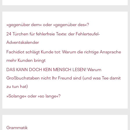
Ding.
c
h
e
»gegenüber dem« oder »gegenüber des«?
n
24 Türchen für fehlerfreie Texte: der Fehlerteufel-
n
Adventskalender
a
Fachidiot schlägt Kunde tot: Warum die richtige Ansprache
c
mehr Kunden bringt
h
DAS KANN DOCH KEIN MENSCH LESEN! Warum
:
Großbuchstaben nicht Ihr Freund sind (und was Tee damit
zu tun hat)
»Solange« oder »so lange«?
Grammatik