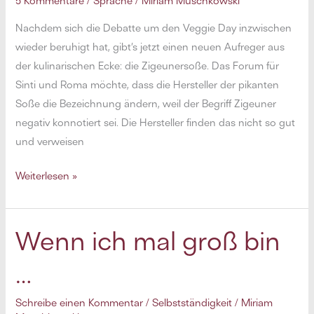
5 Kommentare
/
Sprache
/
Miriam Muschkowski
Nachdem sich die Debatte um den Veggie Day inzwischen
wieder beruhigt hat, gibt’s jetzt einen neuen Aufreger aus
der kulinarischen Ecke: die Zigeunersoße. Das Forum für
Sinti und Roma möchte, dass die Hersteller der pikanten
Soße die Bezeichnung ändern, weil der Begriff Zigeuner
negativ konnotiert sei. Die Hersteller finden das nicht so gut
und verweisen
Da
Weiterlesen »
hat
nicht
nur
Wenn ich mal groß bin
die
…
Soße
ein
Schreibe einen Kommentar
/
Selbstständigkeit
/
Miriam
Gschmäckle