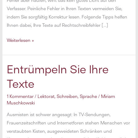
Fehler aber häufen, wirft das kein gutes Licht auf den
Verfasser. Peinliche Fehler in Ihren Texten vermeiden Sie,
indem Sie sorgfältig Korrektur lesen. Folgende Tipps helfen
Ihnen dabei, Ihre Texte auf Rechtschreibfehler […]
Korrektur
Weiterlesen »
lesen
wie
ein
Entrümpeln Sie Ihre
Profi:
Texte
12
Tipps
1 Kommentar
/
Lektorat
,
Schreiben
,
Sprache
/
Miriam
für
Muschkowski
fehlerfreie
Ausmisten ist schwer angesagt: In TV-Sendungen,
Texte
Frauenzeitschriften und Internetforen stehen Menschen vor
verstaubten Kisten, ausgeweideten Schränken und