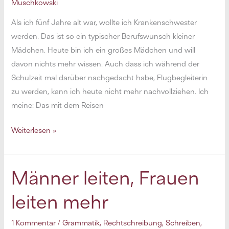
Muschkowski
Als ich fünf Jahre alt war, wollte ich Krankenschwester
werden. Das ist so ein typischer Berufswunsch kleiner
Mädchen. Heute bin ich ein großes Mädchen und will
davon nichts mehr wissen. Auch dass ich während der
Schulzeit mal darüber nachgedacht habe, Flugbegleiterin
zu werden, kann ich heute nicht mehr nachvollziehen. Ich
meine: Das mit dem Reisen
Wenn
Weiterlesen »
ich
mal
groß
Männer leiten, Frauen
bin
leiten mehr
…
1 Kommentar
/
Grammatik
,
Rechtschreibung
,
Schreiben
,