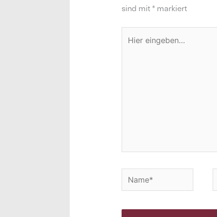
sind mit
*
markiert
Hier
eingeben…
Name*
E
M
A