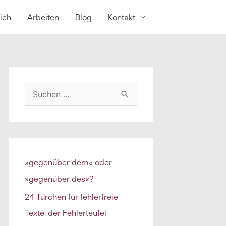
ich
Arbeiten
Blog
Kontakt
S
u
c
h
e
»gegenüber dem« oder
n
»gegenüber des«?
n
24 Türchen für fehlerfreie
a
Texte: der Fehlerteufel-
c