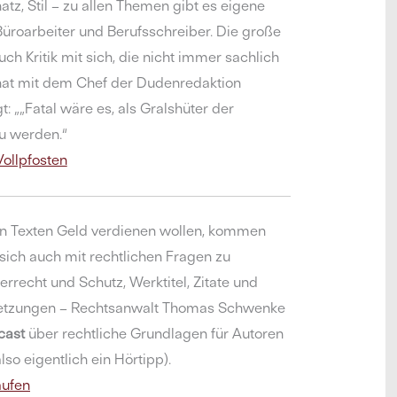
tz, Stil – zu allen Themen gibt es eigene
Büroarbeiter und Berufsschreiber. Die große
uch Kritik mit sich, die nicht immer sachlich
s hat mit dem Chef der Dudenredaktion
: „„Fatal wäre es, als Gralshüter der
zu werden.“
ollpfosten
ren Texten Geld verdienen wollen, kommen
sich auch mit rechtlichen Fragen zu
rrecht und Schutz, Werktitel, Zitate und
rletzungen – Rechtsanwalt Thomas Schwenke
cast
über rechtliche Grundlagen für Autoren
also eigentlich ein Hörtipp).
aufen