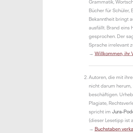
Grammatik, Wortscha
Bücher für Schüler, 
Bekanntheit bringt a
ausfällt. Brand ein
gesprochen. Der sagt
Sprache irrelevant 
→
Willkommen, ihr V
Autoren, die mit ih
nicht darum herum, 
beschäftigen. Urhebe
Plagiate, Rechtsve
spricht im
Jura-Pod
(dieser Lesetipp ist 
→
Buchstaben verk