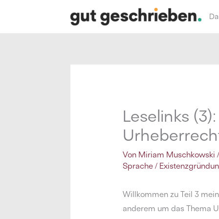
Zum
Da
Inhalt
springen
Leselinks (3)
Urheberrech
Von
Miriam Muschkowski
Sprache
/
Existenzgründu
Willkommen zu Teil 3 meine
anderem um das Thema Ur