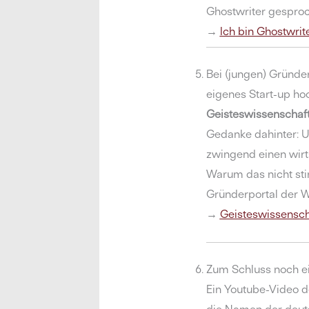
Ghostwriter gespro
→
Ich bin Ghostwrit
Bei (jungen) Gründer
eigenes Start-up ho
Geisteswissenschaftl
Gedanke dahinter: U
zwingend einen wirt
Warum das nicht sti
Gründerportal der W
→
Geisteswissensch
Zum Schluss noch ei
Ein Youtube-Video d
die Namen der deuts