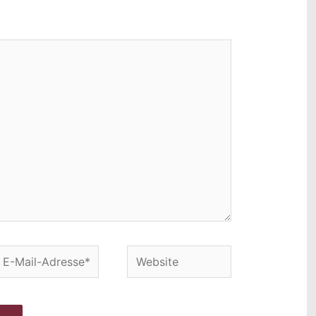
-
Website
ail-
dresse*