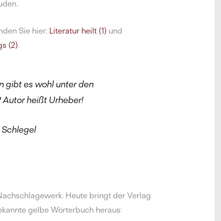
uden.
nden Sie hier:
Literatur heilt (1)
und
s (2)
.
n gibt es wohl unter den
? Autor heißt Urheber!
n Schlegel
achschlagewerk. Heute bringt der Verlag
ekannte gelbe Wörterbuch heraus: